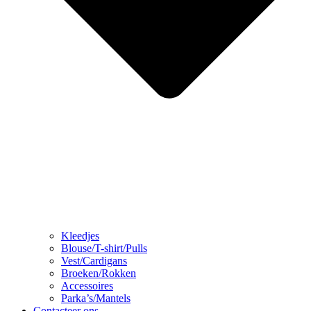
Kleedjes
Blouse/T-shirt/Pulls
Vest/Cardigans
Broeken/Rokken
Accessoires
Parka’s/Mantels
Contacteer ons