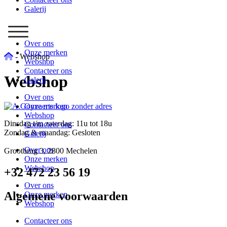
Galerij
Over ons
Onze merken
-
Webshop
Webshop
Contacteer ons
Webshop
Galerij
Over ons
Onze merken
Webshop
Dinsdag t/m zaterdag: 11u tot 18u
Contacteer ons
Zondag & maandag: Gesloten
Galerij
Over ons
Grootbrug 3, 2800 Mechelen
Onze merken
Webshop
+32 472 23 56 19
Over ons
Algemene voorwaarden
Onze merken
Webshop
Contacteer ons