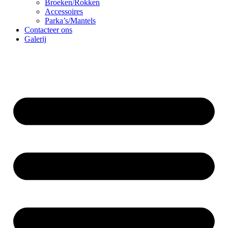
Broeken/Rokken
Accessoires
Parka’s/Mantels
Contacteer ons
Galerij